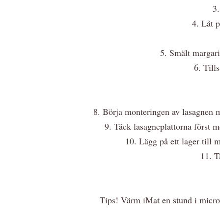
3.
4. Låt 
5. Smält margari
6. Till
8. Börja monteringen av lasagnen me
9. Täck lasagneplattorna först m
10. Lägg på ett lager till m
11. T
Tips! Värm iMat en stund i microv