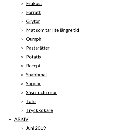
Frukost
Förrätt
Grytor
Mat som tar lite längre tid
Oumph
Pastarätter
Potatis
Recept
Snabbmat
Soppor
Såser och röror
Tofu
Tryckkokare
ARKIV
Juni 2019