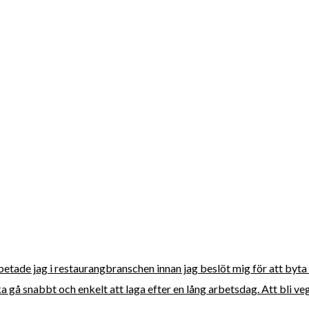
rbetade jag i restaurangbranschen innan jag beslöt mig för att byta 
 gå snabbt och enkelt att laga efter en lång arbetsdag. Att bli vega