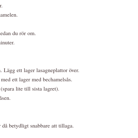
er.
hamelen.
 medan du rör om.
minuter.
 Lägg ett lager lasagneplattor över.
ck med ett lager med bechamelsås.
para lite till sista lagret).
såsen.
då betydligt snabbare att tillaga.