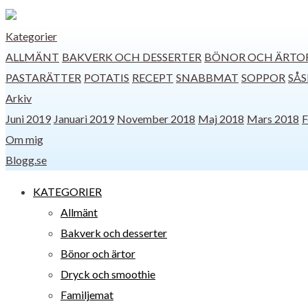
Kategorier
ALLMÄNT
BAKVERK OCH DESSERTER
BÖNOR OCH ÄRTO
PASTARÄTTER
POTATIS
RECEPT
SNABBMAT
SOPPOR
SÅS
Arkiv
Juni 2019
Januari 2019
November 2018
Maj 2018
Mars 2018
F
Om mig
Blogg.se
KATEGORIER
Allmänt
Bakverk och desserter
Bönor och ärtor
Dryck och smoothie
Familjemat