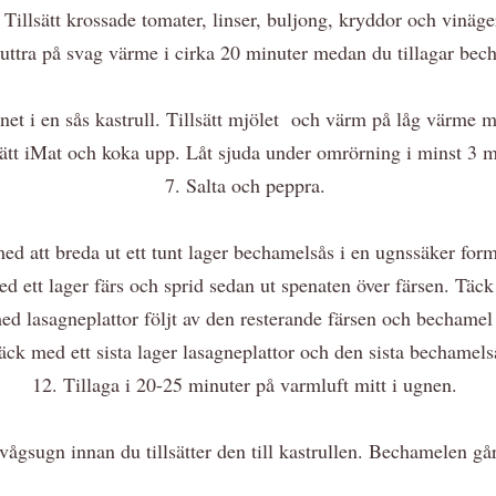
 Tillsätt krossade tomater, linser, buljong, kryddor och vinäg
puttra på svag värme i cirka 20 minuter medan du tillagar bec
net i en sås kastrull. Tillsätt mjölet och värm på låg värme
sätt iMat och koka upp. Låt sjuda under omrörning i minst 3 
7. Salta och peppra.
d att breda ut ett tunt lager bechamelsås i en ugnssäker form.
ed ett lager färs och sprid sedan ut spenaten över färsen. Tä
ed lasagneplattor följt av den resterande färsen och bechamel (s
äck med ett sista lager lasagneplattor och den sista bechamel
12. Tillaga i 20-25 minuter på varmluft mitt i ugnen.
ågsugn innan du tillsätter den till kastrullen. Bechamelen går 