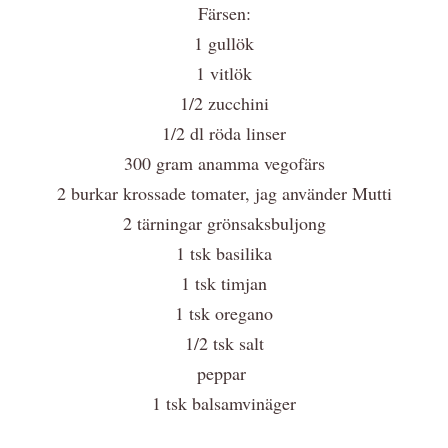
Färsen:
1 gullök
1 vitlök
1/2 zucchini
1/2 dl röda linser
300 gram anamma vegofärs
2 burkar krossade tomater, jag använder Mutti
2 tärningar grönsaksbuljong
1 tsk basilika
1 tsk timjan
1 tsk oregano
1/2 tsk salt
peppar
1 tsk balsamvinäger