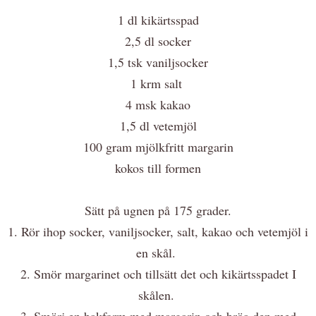
1 dl kikärtsspad
2,5 dl socker
1,5 tsk vaniljsocker
1 krm salt
4 msk kakao
1,5 dl vetemjöl
100 gram mjölkfritt margarin
kokos till formen
Sätt på ugnen på 175 grader.
1. Rör ihop socker, vaniljsocker, salt, kakao och vetemjöl i
en skål.
2. Smör margarinet och tillsätt det och kikärtsspadet I
skålen.
3. Smörj en bakform med margarin och bröa den med