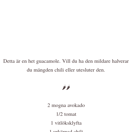
Detta är en het guacamole. Vill du ha den mildare halverar
du mängden chili eller utesluter den.
🌶🌶
2 mogna avokado
1/2 tomat
1 vitlöksklyfta
1 urkärnad chili